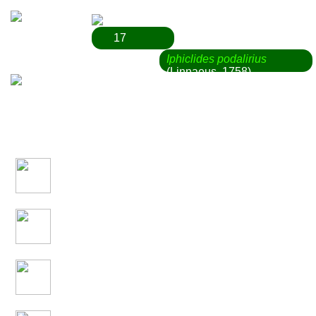
17
Iphiclides podalirius
(Linnaeus, 1758)