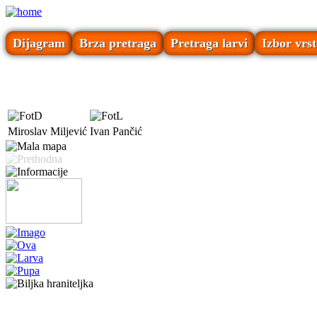
Dijagram
Brza pretraga
Pretraga larvi
Izbor vrst
Miroslav Miljević
Ivan Pančić