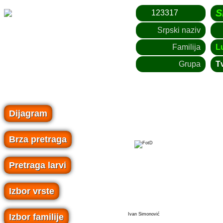
S
123317
Srpski naziv
Familija
L
Grupa
Tv
Dijagram
Brza pretraga
Pretraga larvi
Izbor vrste
Ivan Simonović
Izbor familije